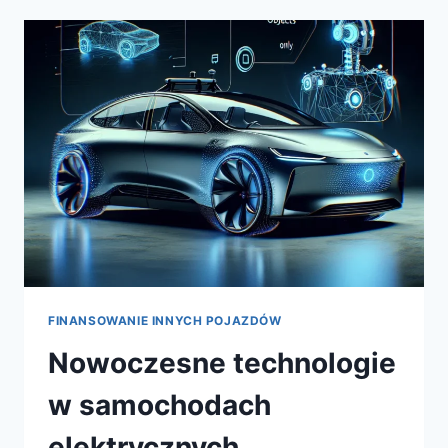
TRANSPORCIE
MIEJSKIM:
EKOLOGICZNE
ROZWIĄZANIA
DLA
MOBILNOŚCI
W
MIASTACH
FINANSOWANIE INNYCH POJAZDÓW
Nowoczesne technologie
w samochodach
elektrycznych