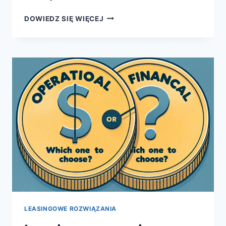
ROLA
DOWIEDZ SIĘ WIĘCEJ
SAMOCHODÓW
SŁUŻBOWYCH
W
BUDOWANIU
WIZERUNKU
FIRMY
LEASINGOWE ROZWIĄZANIA