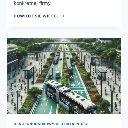
konkretnej firmy.
LEASING
DOWIEDZ SIĘ WIĘCEJ
OPERACYJNY
VERSUS
LEASING
FINANSOWY
–
KTÓRY
WYBRAĆ?
DLA JEDNOOSOBOWYCH DZIAŁALNOŚCI