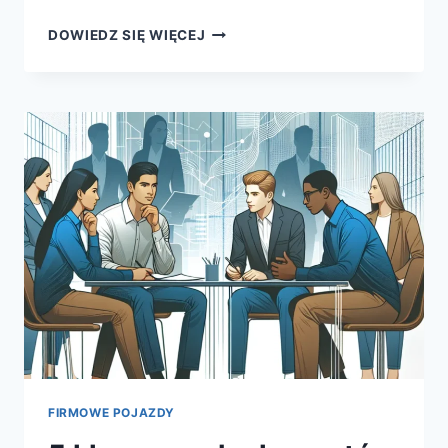
PRZYSZŁOŚĆ
DOWIEDZ SIĘ WIĘCEJ
POJAZDÓW
ELEKTRYCZNYCH
W
TRANSPORCIE
MIEJSKIM
FIRMOWE POJAZDY