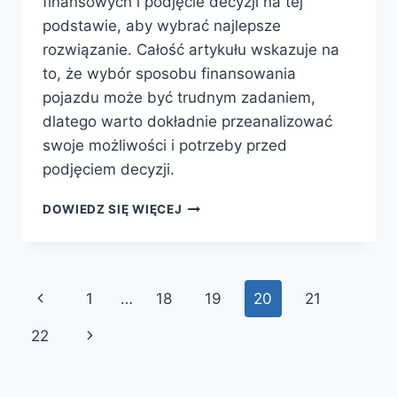
finansowych i podjęcie decyzji na tej
podstawie, aby wybrać najlepsze
rozwiązanie. Całość artykułu wskazuje na
to, że wybór sposobu finansowania
pojazdu może być trudnym zadaniem,
dlatego warto dokładnie przeanalizować
swoje możliwości i potrzeby przed
podjęciem decyzji.
JAK
DOWIEDZ SIĘ WIĘCEJ
WYBRAĆ
NAJLEPSZY
SPOSÓB
FINANSOWANIA
Nawigacja
Poprzednia
1
…
18
19
20
21
POJAZDU?
strony
strona
Następna
22
strona