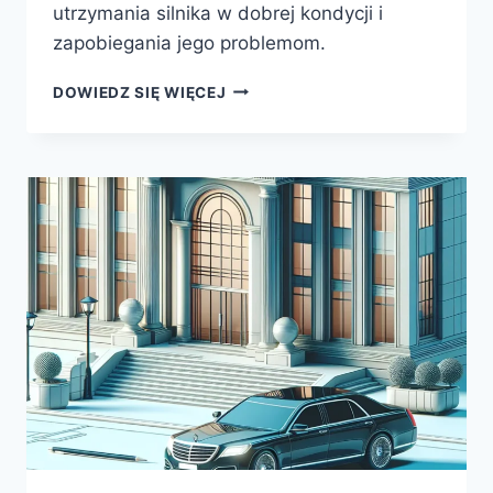
utrzymania silnika w dobrej kondycji i
zapobiegania jego problemom.
JAK
DOWIEDZ SIĘ WIĘCEJ
RADZIĆ
SOBIE
Z
PROBLEMATYCZNYMI
SILNIKAMI
W
POJAZDACH