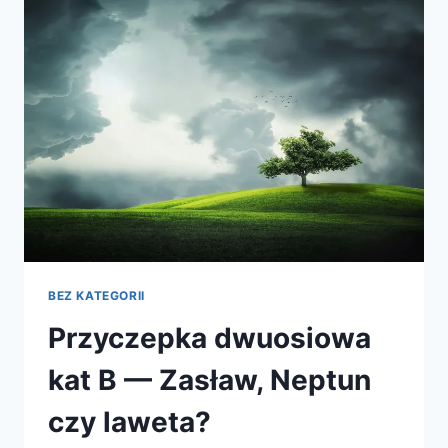
GR
SPORT
W
SALONIE
I
SERWISIE
BEZ KATEGORII
Przyczepka dwuosiowa
kat B — Zasław, Neptun
czy laweta?