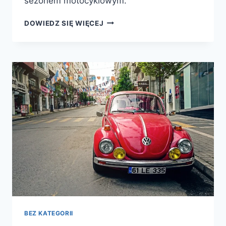
sezonem motocyklowym.
CZĘŚCI
DOWIEDZ SIĘ WIĘCEJ
WSK
ORAZ
DO
KOMARA
I
ROMETA
—
PASKI
NAPĘDOWE
I
CEWKI
BEZ KATEGORII