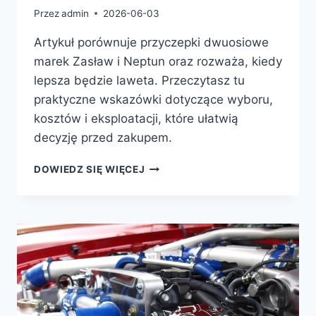
Przez
admin
2026-06-03
Artykuł porównuje przyczepki dwuosiowe
marek Zasław i Neptun oraz rozważa, kiedy
lepsza będzie laweta. Przeczytasz tu
praktyczne wskazówki dotyczące wyboru,
kosztów i eksploatacji, które ułatwią
decyzję przed zakupem.
PRZYCZEPKA
DOWIEDZ SIĘ WIĘCEJ
DWUOSIOWA
KAT
B
—
ZASŁAW,
NEPTUN
CZY
LAWETA?