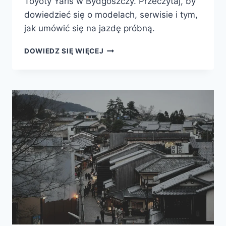
Toyoty Yaris w Bydgoszczy. Przeczytaj, by
dowiedzieć się o modelach, serwisie i tym,
jak umówić się na jazdę próbną.
TOYOTA
DOWIEDZ SIĘ WIĘCEJ
YARIS
W
BYDGOSZCZY
—
SALON
I
AUTORYZOWANY
SERWIS
DLA
KUJAWSKO‑POMORSKIEGO