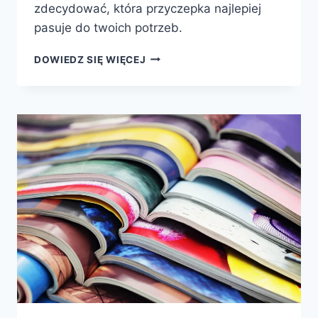
zdecydować, która przyczepka najlepiej
pasuje do twoich potrzeb.
PRZYCZEPY
DOWIEDZ SIĘ WIĘCEJ
NA
MOTOCYKL:
ZASŁAW,
NEPTUN
CZY
CARRO
—
KTÓRĄ
WYBRAĆ?