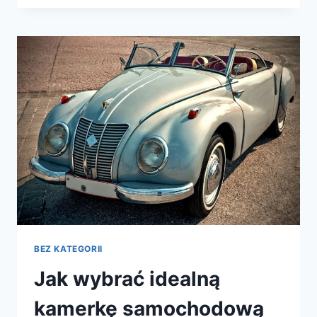
TOYOTY
C‑HR:
PORADNIK
OD
SALONU
I
SERWISU
BEZ KATEGORII
Jak wybrać idealną
kamerkę samochodową