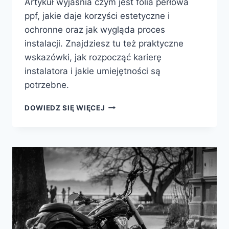
Artykuł wyjaśnia czym jest folia perłowa
ppf, jakie daje korzyści estetyczne i
ochronne oraz jak wygląda proces
instalacji. Znajdziesz tu też praktyczne
wskazówki, jak rozpocząć karierę
instalatora i jakie umiejętności są
potrzebne.
FOLIA
DOWIEDZ SIĘ WIĘCEJ
PERŁOWA
PPF
—
OCHRONA
LAKIERU,
EFEKT
KAMELEON
I
JAK
ZOSTAĆ
INSTALATOREM