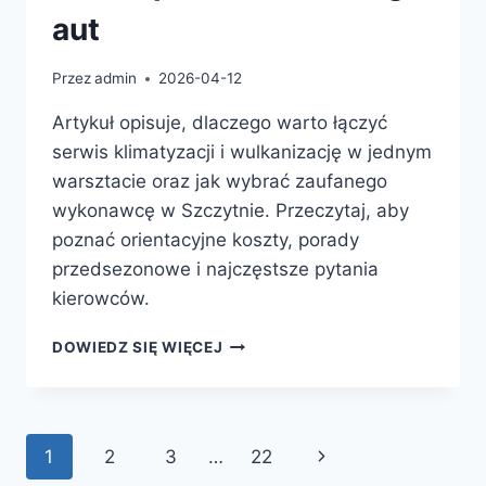
aut
Przez
admin
2026-04-12
Artykuł opisuje, dlaczego warto łączyć
serwis klimatyzacji i wulkanizację w jednym
warsztacie oraz jak wybrać zaufanego
wykonawcę w Szczytnie. Przeczytaj, aby
poznać orientacyjne koszty, porady
przedsezonowe i najczęstsze pytania
kierowców.
SERWIS
DOWIEDZ SIĘ WIĘCEJ
KLIMATYZACJI
I
WULKANIZACJA
W
Nawigacja
Następna
1
2
3
…
22
SZCZYTNIE
—