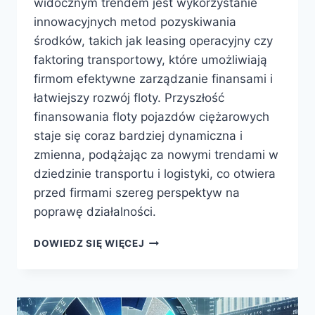
widocznym trendem jest wykorzystanie
innowacyjnych metod pozyskiwania
środków, takich jak leasing operacyjny czy
faktoring transportowy, które umożliwiają
firmom efektywne zarządzanie finansami i
łatwiejszy rozwój floty. Przyszłość
finansowania floty pojazdów ciężarowych
staje się coraz bardziej dynamiczna i
zmienna, podążając za nowymi trendami w
dziedzinie transportu i logistyki, co otwiera
przed firmami szereg perspektyw na
poprawę działalności.
NOWE
DOWIEDZ SIĘ WIĘCEJ
TRENDY
W
FINANSOWANIU
FLOTY
POJAZDÓW