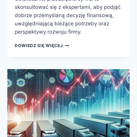
skonsultować się z ekspertami, aby podjąć
dobrze przemyślaną decyzję finansową,
uwzględniającą bieżące potrzeby oraz
perspektywy rozwoju firmy.
CZYM
DOWIEDZ SIĘ WIĘCEJ
KIEROWAĆ
SIĘ
WYBIERAJĄC
FINANSOWANIE
POJAZDU
CIĘŻAROWEGO