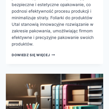
bezpieczne i estetyczne opakowanie, co
podnosi efektywność procesu produkcji i
minimalizuje straty. Foliarki do produktów
Utal stanowią innowacyjne rozwiązanie w
zakresie pakowania, umożliwiając firmom
efektywne i precyzyjne pakowanie swoich
produktów.
FOLIARKI
DOWIEDZ SIĘ WIĘCEJ
DO
PRODUKTÓW
UTAL
–
SZYBKIE
I
PRECYZYJNE
PAKOWANIE.