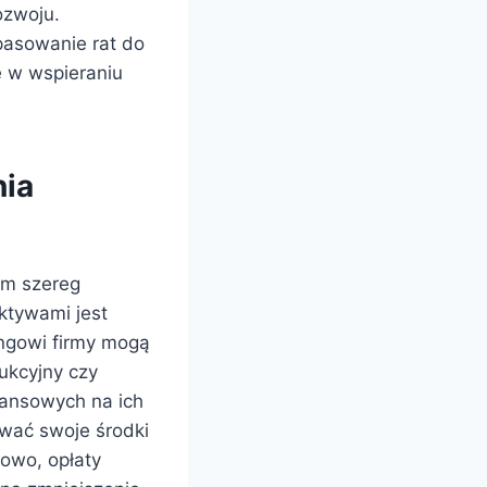
ozwoju.
opasowanie rat do
ę w wspieraniu
nia
om szereg
aktywami jest
ingowi firmy mogą
ukcyjny czy
nansowych na ich
wać swoje środki
kowo, opłaty