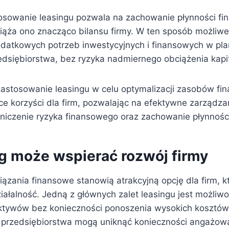
sowanie leasingu pozwala na zachowanie płynności fi
iąża ono znacząco bilansu firmy. W ten sposób możliwe
datkowych potrzeb inwestycyjnych i finansowych w pl
dsiębiorstwa, bez ryzyka nadmiernego obciążenia kapi
astosowanie leasingu w celu optymalizacji zasobów f
ce korzyści dla firm, pozwalając na efektywne zarządza
aniczenie ryzyka finansowego oraz zachowanie płynnośc
ng może wspierać rozwój firmy
ązania finansowe stanowią atrakcyjną opcję dla firm, k
iałalność. Jedną z głównych zalet leasingu jest możliw
ktywów bez konieczności ponoszenia wysokich kosztó
i przedsiębiorstwa mogą uniknąć konieczności angażowan