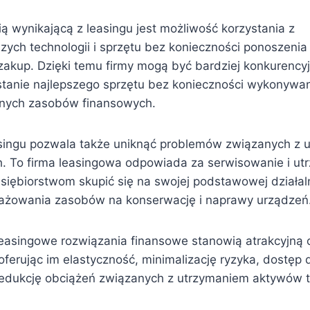
ą wynikającą z leasingu jest możliwość korzystania z
zych technologii i sprzętu bez konieczności ponoszeni
 zakup. Dzięki temu firmy mogą być bardziej konkurency
tanie najlepszego sprzętu bez konieczności wykonywa
nych zasobów finansowych.
asingu pozwala także uniknąć problemów związanych z 
. To firma leasingowa odpowiada za serwisowanie i utr
siębiorstwom skupić się na swojej podstawowej działal
gażowania zasobów na konserwację i naprawy urządzeń
asingowe rozwiązania finansowe stanowią atrakcyjną o
 oferując im elastyczność, minimalizację ryzyka, dostę
 redukcję obciążeń związanych z utrzymaniem aktywów t