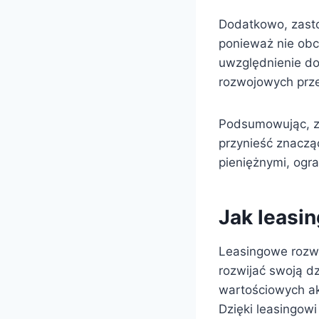
Dodatkowo, zasto
ponieważ nie obc
uwzględnienie do
rozwojowych prze
Podsumowując, z
przynieść znaczą
pieniężnymi, ogr
Jak leasi
Leasingowe rozwi
rozwijać swoją dz
wartościowych a
Dzięki leasingow