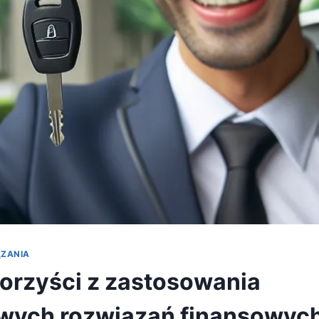
ĄZANIA
 korzyści z zastosowania
wych rozwiązań finansowyc