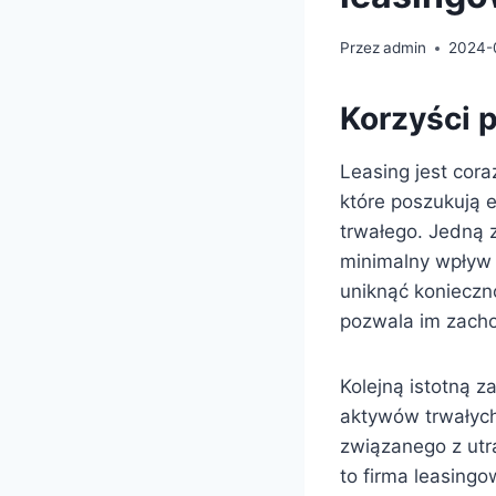
Przez
admin
2024-
Korzyści p
Leasing jest cor
które poszukują 
trwałego. Jedną z
minimalny wpływ 
uniknąć konieczn
pozwala im zacho
Kolejną istotną z
aktywów trwałych
związanego z utr
to firma leasingo