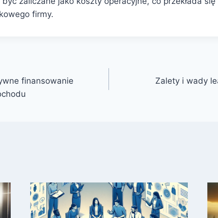
być zaliczane jako koszty operacyjne, co przekłada się
kowego firmy.
ywne finansowanie
Zalety i wady l
ochodu