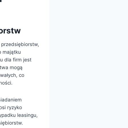
iorstw
 przedsiębiorstw,
o majątku
 dla firm jest
rstwa mogą
wałych, co
ności.
osiadaniem
si ryzyko
ypadku leasingu,
iębiorstw.