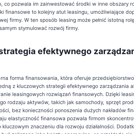
o, co pozwala im zainwestować środki w inne obszary r
ki finansowe to kolejny atut leasingu, umożliwiające d
wej firmy. W ten sposób leasing może pełnić istotną rol
m samym stymulować rozwój firmy.
 strategia efektywnego zarządza
arna forma finansowania, która oferuje przedsiębiorstw
 Jedną z kluczowych strategii efektywnego zarządzania 
anie leasingowych rozwiązań finansowych. Dzięki leas
ego rodzaju aktywów, takich jak samochody, sprzęt prod
ści, bez konieczności ponoszenia dużych nakładów fi
aju elastyczność finansowa pozwala firmom skoncentro
o kluczowym znaczeniu dla rozwoju działalności. Dodat