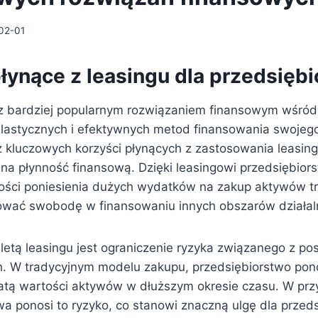
02-01
łynące z leasingu dla przedsięb
az bardziej popularnym rozwiązaniem finansowym wśród
elastycznych i efektywnych metod finansowania swojeg
 kluczowych korzyści płynących z zastosowania leasingu
na płynność finansową. Dzięki leasingowi przedsiębio
ości poniesienia dużych wydatków na zakup aktywów tr
wać swobodę w finansowaniu innych obszarów działal
aletą leasingu jest ograniczenie ryzyka związanego z p
. W tradycyjnym modelu zakupu, przedsiębiorstwo pono
atą wartości aktywów w dłuższym okresie czasu. W prz
wa ponosi to ryzyko, co stanowi znaczną ulgę dla przeds