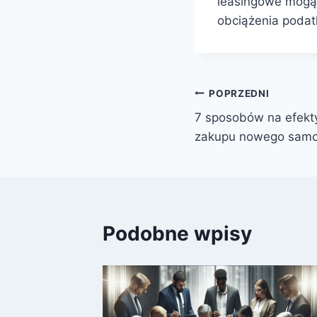
leasingowe mogą 
obciążenia podat
Nawigacja
POPRZEDNI
7 sposobów na efekt
wpisu
zakupu nowego sam
Podobne wpisy