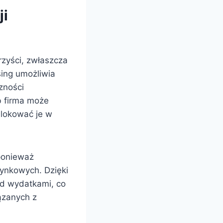
ji
rzyści, zwłaszcza
sing umożliwia
zności
 firma może
blokować je w
ponieważ
rynkowych. Dzięki
ad wydatkami, co
ązanych z