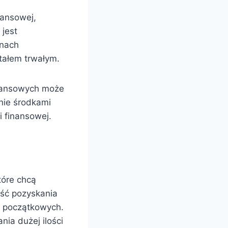
nansowej,
 jest
anach
tałem trwałym.
inansowych może
nie środkami
i finansowej.
tóre chcą
ość pozyskania
w początkowych.
ia dużej ilości