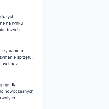
a dużych
jne na rynku
nia dużych
utrzymaniem
zymanie sprzętu,
ności bez
.
pcję dla
p do nowoczesnych
rwałych.