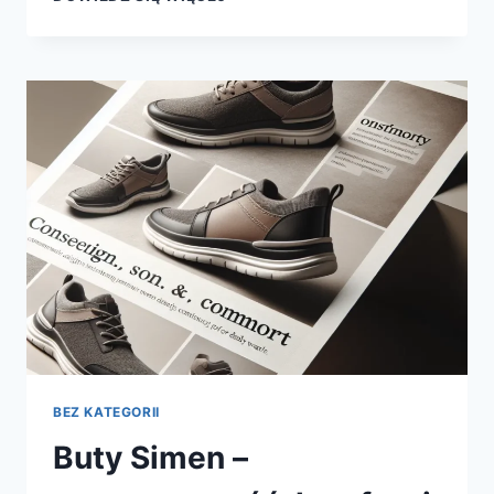
AUTORYZOWANY
SERWIS
SEAT
W
TORUNIU
–
TWOJE
AUTO
W
DOBRYCH
RĘKACH
BEZ KATEGORII
Buty Simen –