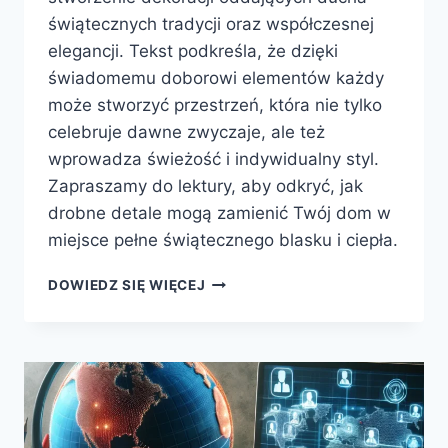
świątecznych tradycji oraz współczesnej
elegancji. Tekst podkreśla, że dzięki
świadomemu doborowi elementów każdy
może stworzyć przestrzeń, która nie tylko
celebruje dawne zwyczaje, ale też
wprowadza świeżość i indywidualny styl.
Zapraszamy do lektury, aby odkryć, jak
drobne detale mogą zamienić Twój dom w
miejsce pełne świątecznego blasku i ciepła.
MAGIA
DOWIEDZ SIĘ WIĘCEJ
ŚWIĄT
W
TWOIM
WNĘTRZU
INSPIRACJE
DEKORACJI
CHOINKOWYCH