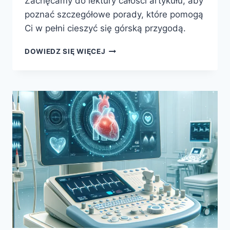
Zachęcamy do lektury całości artykułu, aby
poznać szczegółowe porady, które pomogą
Ci w pełni cieszyć się górską przygodą.
ZDROWIE
DOWIEDZ SIĘ WIĘCEJ
I
SPORT
W
GÓRSKIEJ
PRZYGODZIE:
JAK
SIĘ
PRZYGOTOWAĆ?