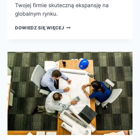
Twojej firmie skuteczną ekspansję na
globalnym rynku.
PROFESJONALNA
DOWIEDZ SIĘ WIĘCEJ
REKRUTACJA
PRACOWNIKÓW
ZZA
GRANICY
DLA
ROZWOJU
TWOJEJ
FIRMY