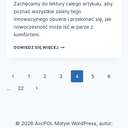
Zachęcamy do lektury całego artykułu, aby
poznać wszystkie zalety tego
innowacyjnego obuwia i przekonać się, jak
nowoczesność może iść w parze z
komfortem.
BUTY
DOWIEDZ SIĘ WIĘCEJ
SIMEN
–
NOWOCZESNOŚĆ,
KOMFORT
Nawigacja
Poprzednia
1
2
3
4
5
6
I
STYL
strony
strona
Następna
…
22
NA
CO
strona
DZIEŃ
© 2026 AccPOL Motyw WordPress, autor: