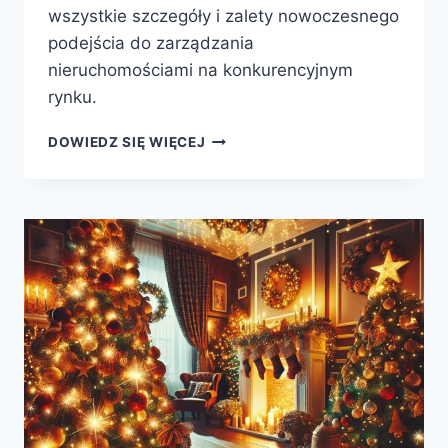
wszystkie szczegóły i zalety nowoczesnego
podejścia do zarządzania
nieruchomościami na konkurencyjnym
rynku.
KOMPLEKSOWE
DOWIEDZ SIĘ WIĘCEJ
ZARZĄDZANIE
NAJMEM
W
POZNANIU
I
OKOLICACH