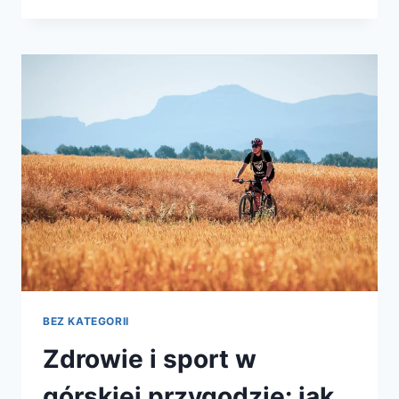
W
GÓRACH
–
PRZYGOTUJ
SIĘ
NA
SPORT
I
TURYSTYKĘ
BEZ KATEGORII
Zdrowie i sport w
górskiej przygodzie: jak