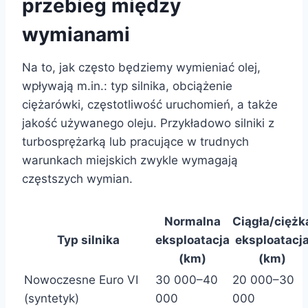
przebieg między
wymianami
Na to, jak często będziemy wymieniać olej,
wpływają m.in.: typ silnika, obciążenie
ciężarówki, częstotliwość uruchomień, a także
jakość używanego oleju. Przykładowo silniki z
turbosprężarką lub pracujące w trudnych
warunkach miejskich zwykle wymagają
częstszych wymian.
Normalna
Ciągła/ciężk
Typ silnika
eksploatacja
eksploatacj
(km)
(km)
Nowoczesne Euro VI
30 000–40
20 000–30
(syntetyk)
000
000