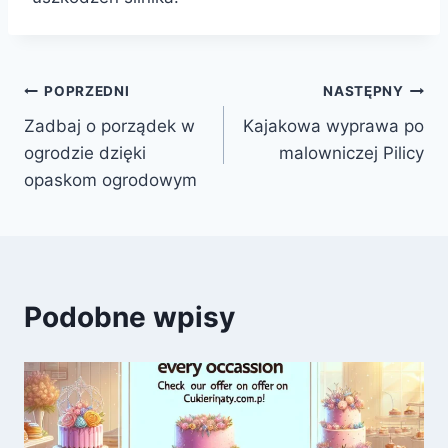
Nawigacja
POPRZEDNI
NASTĘPNY
Zadbaj o porządek w
Kajakowa wyprawa po
wpisu
ogrodzie dzięki
malowniczej Pilicy
opaskom ogrodowym
Podobne wpisy