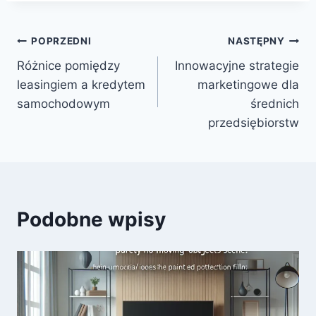
Nawigacja
POPRZEDNI
NASTĘPNY
Różnice pomiędzy
Innowacyjne strategie
wpisu
leasingiem a kredytem
marketingowe dla
samochodowym
średnich
przedsiębiorstw
Podobne wpisy