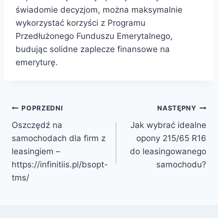
świadomie decyzjom, można maksymalnie
wykorzystać korzyści z Programu
Przedłużonego Funduszu Emerytalnego,
budując solidne zaplecze finansowe na
emeryturę.
Nawigacja
POPRZEDNI
NASTĘPNY
Oszczędź na
Jak wybrać idealne
wpisu
samochodach dla firm z
opony 215/65 R16
leasingiem –
do leasingowanego
https://infinitiis.pl/bsopt-
samochodu?
tms/