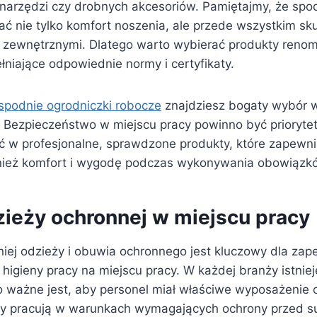
arzędzi czy drobnych akcesoriów. Pamiętajmy, że spo
ć nie tylko komfort noszenia, ale przede wszystkim sk
i zewnętrznymi. Dlatego warto wybierać produkty ren
niające odpowiednie normy i certyfikaty.
spodnie ogrodniczki robocze
znajdziesz bogaty wybór w
. Bezpieczeństwo w miejscu pracy powinno być prioryte
 w profesjonalne, sprawdzone produkty, które zapewnią
wnież komfort i wygodę podczas wykonywania obowiąz
ieży ochronnej w miejscu pracy
ej odzieży i obuwia ochronnego jest kluczowy dla zap
higieny pracy na miejscu pracy. W każdej branży istniej
o ważne jest, aby personel miał właściwe wyposażenie 
zy pracują w warunkach wymagających ochrony przed s