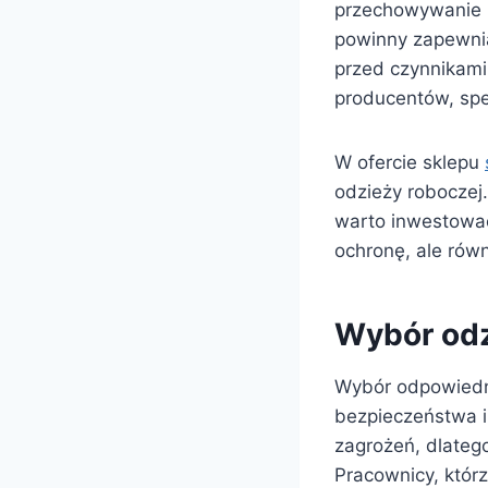
przechowywanie n
powinny zapewnia
przed czynnikam
producentów, speł
W ofercie sklepu
odzieży roboczej
warto inwestować
ochronę, ale ró
Wybór odz
Wybór odpowiedni
bezpieczeństwa i 
zagrożeń, dlateg
Pracownicy, któr