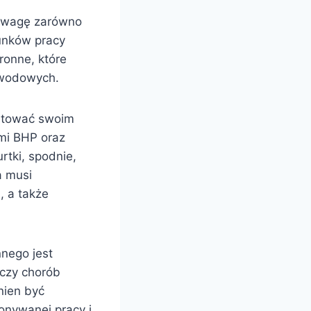
 uwagę zarówno
unków pracy
onne, które
awodowych.
ntować swoim
mi BHP oraz
rtki, spodnie,
a musi
, a także
nego jest
 czy chorób
nien być
onywanej pracy i