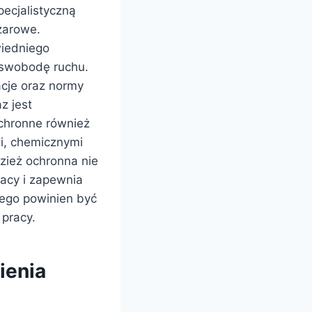
ecjalistyczną
żarowe.
iedniego
 swobodę ruchu.
acje oraz normy
z jest
chronne również
i, chemicznymi
zież ochronna nie
racy i zapewnia
nego powinien być
 pracy.
ienia