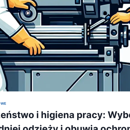
OWE
eństwo i higiena pracy: Wyb
niej odzieży i obuwia ochr