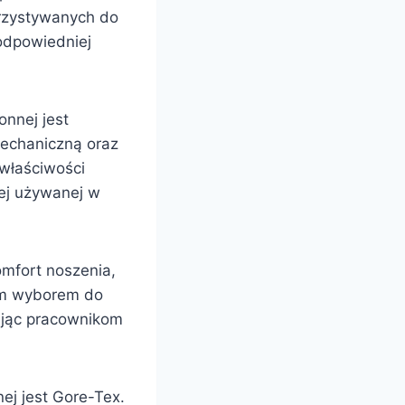
orzystywanych do
odpowiedniej
onnej jest
mechaniczną oraz
 właściwości
nej używanej w
mfort noszenia,
nym wyborem do
ając pracownikom
ej jest Gore-Tex.