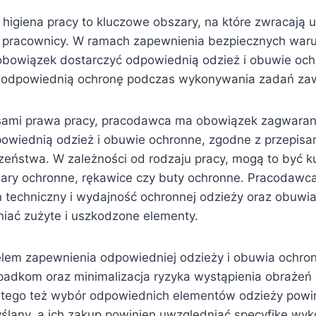
 higiena pracy to kluczowe obszary, na które zwracają
i pracownicy. W ramach zapewnienia bezpiecznych war
owiązek dostarczyć odpowiednią odzież i obuwie ochr
 odpowiednią ochronę podczas wykonywania zadań z
isami prawa pracy, pracodawca ma obowiązek zagwara
wiednią odzież i obuwie ochronne, zgodne z przepisa
eństwa. W zależności od rodzaju pracy, mogą to być ku
ulary ochronne, rękawice czy buty ochronne. Pracodawc
 techniczny i wydajność ochronnej odzieży oraz obuwia
niać zużyte i uszkodzone elementy.
em zapewnienia odpowiedniej odzieży i obuwia ochron
adkom oraz minimalizacja ryzyka wystąpienia obrażeń
tego też wybór odpowiednich elementów odzieży powi
ślany, a ich zakup powinien uwzględniać specyfikę wyk