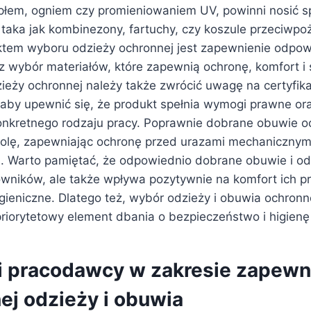
płem, ogniem czy promieniowaniem UV, powinni nosić sp
 taka jak kombinezony, fartuchy, czy koszule przeciwpo
tem wyboru odzieży ochronnej jest zapewnienie odpow
 wybór materiałów, które zapewnią ochronę, komfort i
ieży ochronnej należy także zwrócić uwagę na certyfik
aby upewnić się, że produkt spełnia wymogi prawne ora
nkretnego rodzaju pracy. Poprawnie dobrane obuwie o
rolę, zapewniając ochronę przed urazami mechanicznym
i. Warto pamiętać, że odpowiednio dobrane obuwie i od
cowników, ale także wpływa pozytywnie na komfort ich p
igieniczne. Dlatego też, wybór odzieży i obuwia ochron
priorytetowy element dbania o bezpieczeństwo i higienę
 pracodawcy w zakresie zapewn
ej odzieży i obuwia