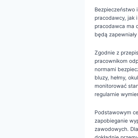
Bezpieczeństwo i
pracodawcy, jak 
pracodawca ma ob
będą zapewniały
Zgodnie z przep
pracownikom odpo
normami bezpiecz
bluzy, hełmy, ok
monitorować stan
regularnie wymie
Podstawowym cel
zapobieganie wyp
zawodowych. Dla
dokładnie przemy