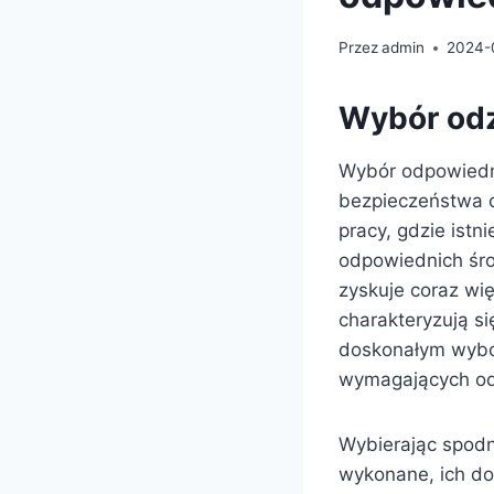
Przez
admin
2024-
Wybór odz
Wybór odpowiedni
bezpieczeństwa o
pracy, gdzie istni
odpowiednich śro
zyskuje coraz wi
charakteryzują s
doskonałym wybo
wymagających odp
Wybierając spodni
wykonane, ich do