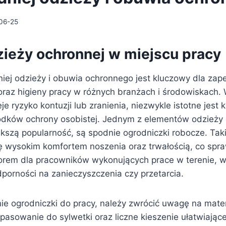
06-25
ieży ochronnej w miejscu pracy
ej odzieży i obuwia ochronnego jest kluczowy dla zap
raz higieny pracy w różnych branżach i środowiskach.
eje ryzyko kontuzji lub zranienia, niezwykle istotne jest 
dków ochrony osobistej. Jednym z elementów odzieży o
ększą popularność, są spodnie ogrodniczki robocze. Tak
ię wysokim komfortem noszenia oraz trwałością, co spra
rem dla pracowników wykonujących prace w terenie, 
orności na zanieczyszczenia czy przetarcia.
e ogrodniczki do pracy, należy zwrócić uwagę na materi
pasowanie do sylwetki oraz liczne kieszenie ułatwiając