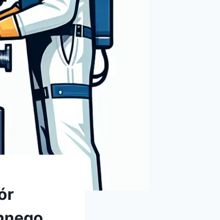
ór
onnego