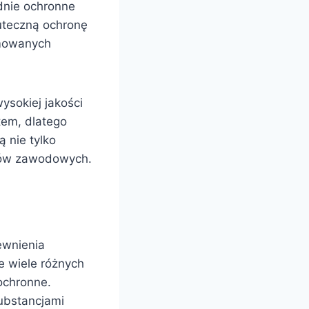
dnie ochronne
uteczną ochronę
omowanych
ysokiej jakości
tem, dlatego
 nie tylko
ków zawodowych.
ewnienia
e wiele różnych
ochronne.
ubstancjami