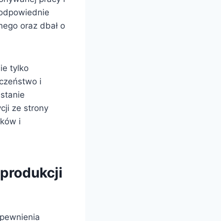
 odpowiednie
nego oraz dbał o
e tylko
czeństwo i
stanie
ji ze strony
ków i
produkcji
apewnienia