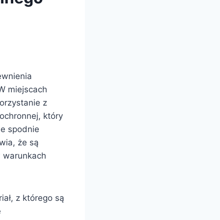
ewnienia
 W miejscach
korzystanie z
chronnej, który
ie spodnie
wia, że są
w warunkach
ał, z którego są
e