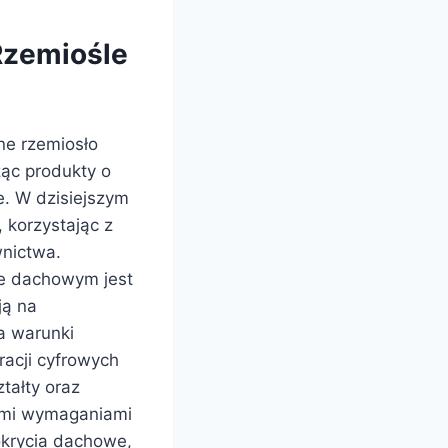
Rzemiośle
ne rzemiosło
ąc produkty o
e. W dzisiejszym
 korzystając z
wnictwa.
e dachowym jest
ją na
a warunki
racji cyfrowych
tałty oraz
nymi wymaganiami
okrycia dachowe,