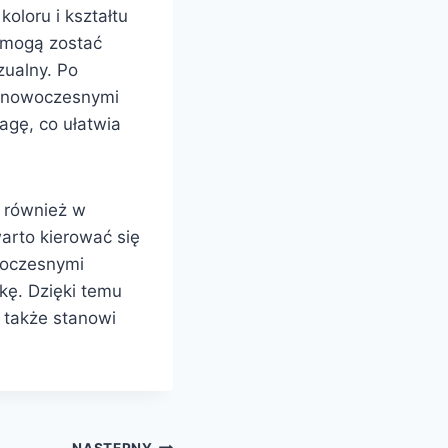
oloru i kształtu
 mogą zostać
ualny. Po
 z nowoczesnymi
agę, co ułatwia
e również w
arto kierować się
owoczesnymi
kę. Dzięki temu
e także stanowi
NASTĘPNY