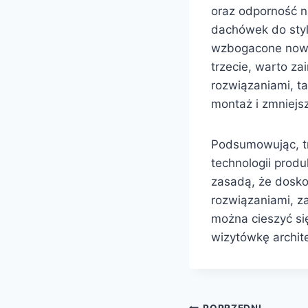
oraz odporność n
dachówek do styl
wzbogacone nowoc
trzecie, warto z
rozwiązaniami, ta
montaż i zmniejsz
Podsumowując, tr
technologii prod
zasadą, że dosko
rozwiązaniami, z
można cieszyć się
wizytówkę archit
POPRZEDNI