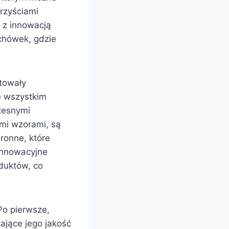
rzyściami
 z innowacją
chówek, gdzie
ntowały
e wszystkim
zesnymi
mi wzorami, są
onne, które
Innowacyjne
oduktów, co
Po pierwsze,
ające jego jakość