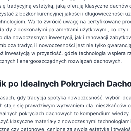
ę tradycyjną estetyką, jaką oferują klasyczne dachówki
zystać z bezkonkurencyjnej jakości i długowieczności u
hnologiom. Warto zwrócić uwagę na certyfikowane prod
dardy z doskonałymi parametrami użytkowymi, co czyni 
dla nowoczesnych inwestycji, jak i renowacji zabytk
bioza tradycji i nowoczesności jest nie tylko gwarancj
eż inwestycją w przyszłość, gdzie technologia wspiera 
ecznych i energooszczędnych rozwiązań dachowych.
k po Idealnych Pokryciach Dach
zasach, gdy tradycja spotyka nowoczesność, wybór ide
h staje się prawdziwym wyzwaniem dla mieszkańców or
dealnych pokryciach dachowych to kompendium wiedzy,
ączyć klasyczne materiały z nowoczesnymi technologiami
zne czy betonowe, cenione za swoją estetykę i trwałoś