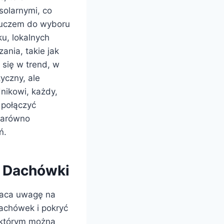
solarnymi, co
Kluczem do wyboru
u, lokalnych
nia, takie jak
się w trend, w
yczny, ale
nikowi, każdy,
 połączyć
 zarówno
ń.
ć Dachówki
raca uwagę na
dachówek i pokryć
 którym można