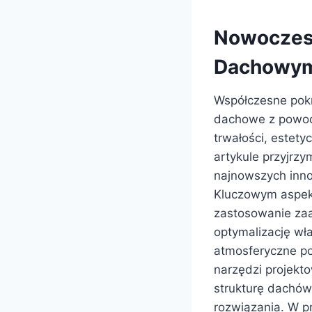
Nowoczesn
Dachowy
Współczesne pokr
dachowe z powodz
trwałości, estet
artykule przyjrzy
najnowszych inno
Kluczowym aspek
zastosowanie za
optymalizację wł
atmosferyczne po 
narzędzi projekto
strukturę dachów
rozwiązania. W p