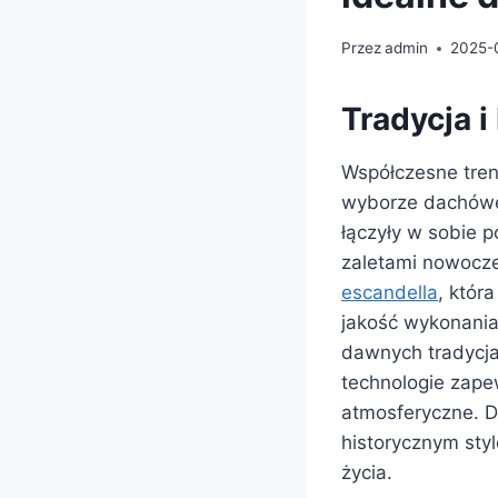
Przez
admin
2025-
Tradycja
Współczesne tren
wyborze dachówek
łączyły w sobie 
zaletami nowocze
escandella
, któr
jakość wykonania.
dawnych tradycj
technologie zape
atmosferyczne. D
historycznym sty
życia.