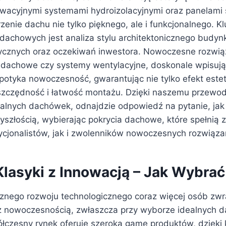
owacyjnymi systemami hydroizolacyjnymi oraz panelami 
zenie dachu nie tylko pięknego, ale i funkcjonalnego. 
dachowych jest analiza stylu architektonicznego budynk
cznych oraz oczekiwań inwestora. Nowoczesne rozwiąza
dachowe czy systemy wentylacyjne, doskonale wpisują 
potyka nowoczesność, gwarantując nie tylko efekt estet
zczędność i łatwość montażu. Dzięki naszemu przewod
ealnych dachówek, odnajdzie odpowiedź na pytanie, jak
zyszłością, wybierając pokrycia dachowe, które spełnią
ycjonalistów, jak i zwolenników nowoczesnych rozwiąza
Klasyki z Innowacją – Jak Wybra
znego rozwoju technologicznego coraz więcej osób zw
i z nowoczesnością, zwłaszcza przy wyborze idealnych 
czesny rynek oferuje szeroką gamę produktów, dzięki