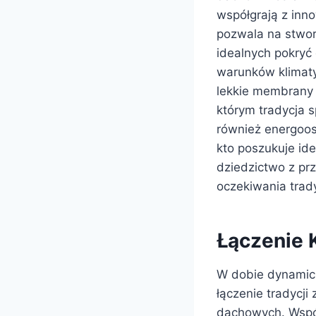
współgrają z inn
pozwala na stwor
idealnych pokryć 
warunków klimaty
lekkie membrany 
którym tradycja s
również energoos
kto poszukuje id
dziedzictwo z pr
oczekiwania trad
Łączenie 
W dobie dynamic
łączenie tradycj
dachowych. Współ