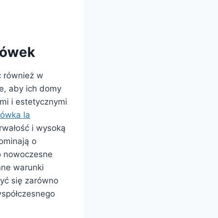
hówek
ć również w
e, aby ich domy
mi i estetycznymi
ówka la
trwałość i wysoką
pominają o
 o nowoczesne
nne warunki
zyć się zarówno
 współczesnego