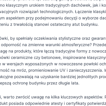
wno klasycznym urokiem tradycyjnych dachówek, jak i ko
wacyjnych rozwiązań technologicznych. Łączenie klasyki
wym aspektem przy podejmowaniu decyzji o wyborze da
zeniu z trwałością stanowi ostateczny atut budynku.
wki, by spełniały oczekiwania stylistyczne oraz gwara
i odporność na zmienne warunki atmosferyczne? Przed
agę na produkty, które łączą tradycyjne formy z nowoc
hówki ceramiczne czy betonowe, inspirowane klasyczny
e w wersjach wyposażonych w nowoczesne powłoki ochr
ność na mróz, promieniowanie UV i zanieczyszczenia. 
ukcyjne pozwalają na uzyskanie bardziej jednolitych pr
lepszą ochronę budynku przez długie lata.
, warto zwrócić uwagę na kilka kluczowych aspektów. 
ukt posiada odpowiednie atesty i certyfikaty potwierdz