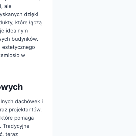
, ale
zyskanych dzięki
ukty, które łączą
je idealnym
owych budynków.
ą estetycznego
rzemiosło w
owych
alnych dachówek i
az projektantów.
 które pomaga
. Tradycyjne
ć, teraz