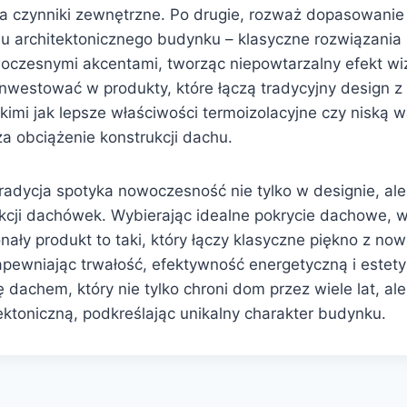
a czynniki zewnętrzne. Po drugie, rozważ dopasowanie k
u architektonicznego budynku – klasyczne rozwiązania
zesnymi akcentami, tworząc niepowtarzalny efekt wiz
ainwestować w produkty, które łączą tradycyjny design
kimi jak lepsze właściwości termoizolacyjne czy niską w
a obciążenie konstrukcji dachu.
adycja spotyka nowoczesność nie tylko w designie, al
ukcji dachówek. Wybierając idealne pokrycie dachowe, w
nały produkt to taki, który łączy klasyczne piękno z n
apewniając trwałość, efektywność energetyczną i estety
 dachem, który nie tylko chroni dom przez wiele lat, al
ektoniczną, podkreślając unikalny charakter budynku.