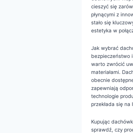
cieszyć się zaró
płynącymi z inno
stało się kluczo
estetyka w połąc
Jak wybrać dachó
bezpieczeństwo 
warto zwrócić uw
materiałami. Dac
obecnie dostępn
zapewniają odpor
technologie prod
przekłada się na 
Kupując dachówki
sprawdź, czy prod