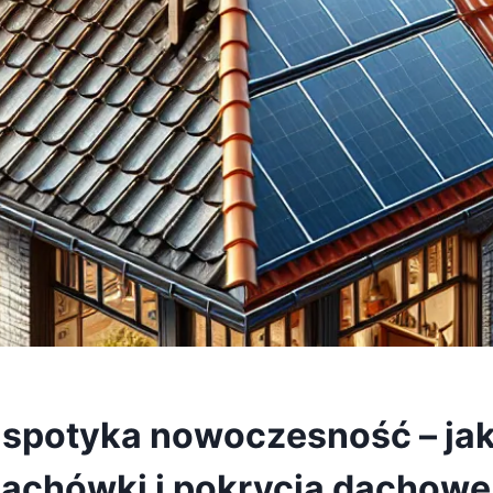
 spotyka nowoczesność – ja
dachówki i pokrycia dachowe