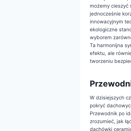
możemy cieszyć si
jednocześnie kor
innowacyjnym tec
ekologiczne stan
wyborem zarówno 
Ta harmonijna sym
efektu, ale równi
tworzeniu bezpi
Przewodni
W dzisiejszych c
pokryć dachowyc
Przewodnik po i
zrozumieć, jak ł
dachówki ceramic