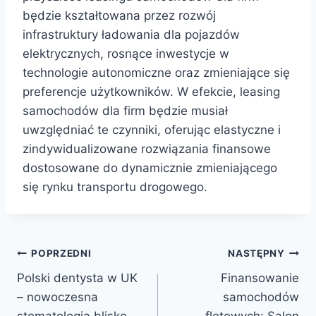
będzie kształtowana przez rozwój
infrastruktury ładowania dla pojazdów
elektrycznych, rosnące inwestycje w
technologie autonomiczne oraz zmieniające się
preferencje użytkowników. W efekcie, leasing
samochodów dla firm będzie musiał
uwzględniać te czynniki, oferując elastyczne i
zindywidualizowane rozwiązania finansowe
dostosowane do dynamicznie zmieniającego
się rynku transportu drogowego.
Nawigacja
POPRZEDNI
NASTĘPNY
Polski dentysta w UK
Finansowanie
wpisu
– nowoczesna
samochodów
stomatologia blisko
flotowych: Salon