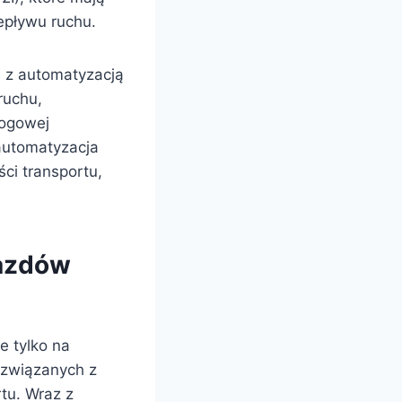
epływu ruchu.
h z automatyzacją
ruchu,
rogowej
 automatyzacja
ci transportu,
jazdów
e tylko na
 związanych z
tu. Wraz z