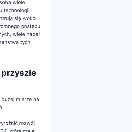
sobą wiele
 technologii.
trują się wokół
ogromnego postępu
nych, wiele nadal
czeństwa tych
 przyszłe
 dużej mierze na
m
yróżnić rozwój
2I), które mają