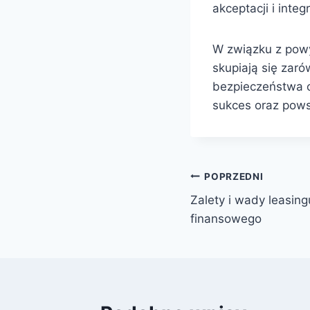
akceptacji i inte
W związku z pow
skupiają się zar
bezpieczeństwa o
sukces oraz pows
Nawigacja
POPRZEDNI
Zalety i wady leasing
wpisu
finansowego