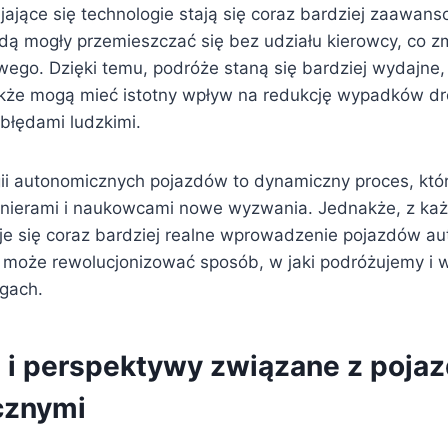
jające się technologie stają się coraz bardziej zaawan
ą mogły przemieszczać się bez udziału kierowcy, co zm
wego. Dzięki temu, podróże staną się bardziej wydajne,
akże mogą mieć istotny wpływ na redukcję wypadków d
łędami ludzkimi.
ii autonomicznych pojazdów to dynamiczny proces, któr
żynierami i naukowcami nowe wyzwania. Jednakże, z k
aje się coraz bardziej realne wprowadzenie pojazdów a
o może rewolucjonizować sposób, w jaki podróżujemy i 
gach.
i perspektywy związane z poja
cznymi