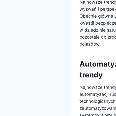
Najnowsze trendy
wyzwań i perspek
Obecnie główne w
kwestii bezpiecz
w dziedzinie sztu
pozostaje do zro
pojazdów.
Automatyz
trendy
Najnowsze trendy
automatyzacji ru
technologicznych
zautomatyzowani
systemów komunik