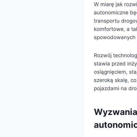
W miarę jak rozwi
autonomiczne będ
transportu drogo
komfortowe, a t
spowodowanych b
Rozwój technolog
stawia przed in
osiągnięciem, st
szeroką skalę, c
pojazdami na dro
Wyzwania 
autonomi