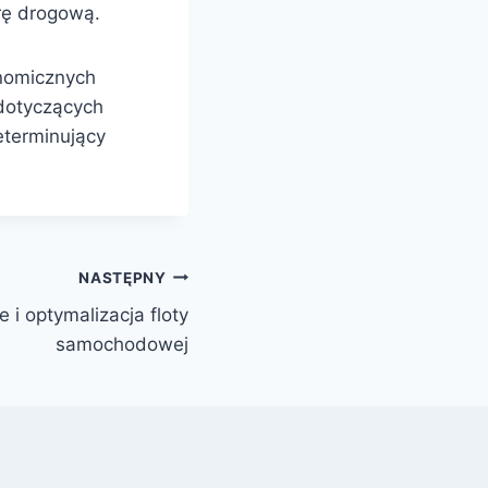
urę drogową.
nomicznych
 dotyczących
eterminujący
NASTĘPNY
 i optymalizacja floty
samochodowej