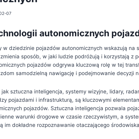
02-07
chnologii autonomicznych pojaz
 w dziedzinie pojazdów autonomicznych wskazują na s
y zmienia sposób, w jaki ludzie podróżują i korzystają z
nomicznych pojazdów odgrywa kluczową rolę w tej transf
azdom samodzielną nawigację i podejmowanie decyzji n
jak sztuczna inteligencja, systemy wizyjne, lidary, radar
zy pojazdami i infrastrukturą, są kluczowymi elementam
micznych pojazdów. Sztuczna inteligencja pozwala poj
ienne warunki drogowe w czasie rzeczywistym, a system
ają im dokładne rozpoznawanie otaczającego środowiska