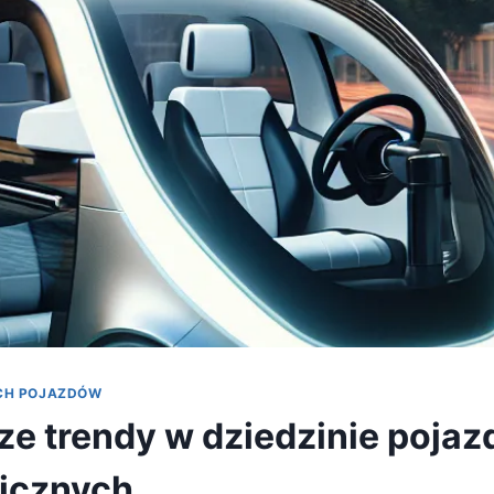
YCH POJAZDÓW
e trendy w dziedzinie poja
icznych