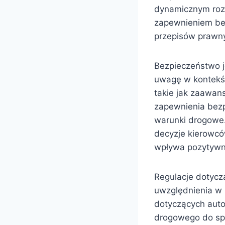
dynamicznym rozw
zapewnieniem be
przepisów prawny
Bezpieczeństwo j
uwagę w kontekś
takie jak zaawan
zapewnienia bezp
warunki drogowe.
decyzje kierowc
wpływa pozytywn
Regulacje dotycz
uwzględnienia w k
dotyczących auto
drogowego do spec