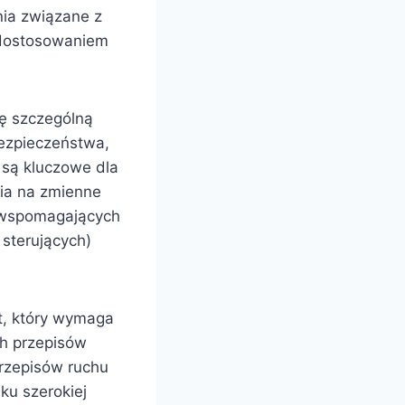
nia związane z
 dostosowaniem
ę szczególną
ezpieczeństwa,
 są kluczowe dla
ia na zmienne
w wspomagających
sterujących)
t, który wymaga
ch przepisów
rzepisów ruchu
ku szerokiej