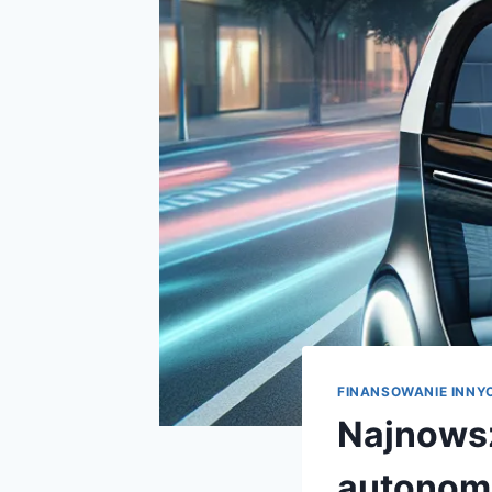
FINANSOWANIE INN
Najnowsz
autonom