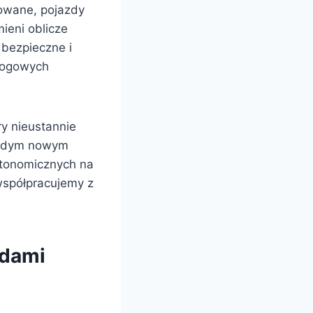
sowane, pojazdy
ieni oblicze
 bezpieczne i
rogowych
y nieustannie
ażdym nowym
utonomicznych na
współpracujemy z
zdami