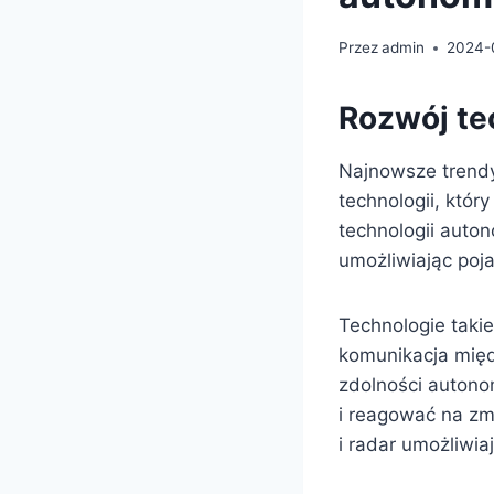
Przez
admin
2024-
Rozwój te
Najnowsze trendy
technologii, któr
technologii auto
umożliwiając poj
Technologie takie 
komunikacja międ
zdolności autono
i reagować na zm
i radar umożliwi