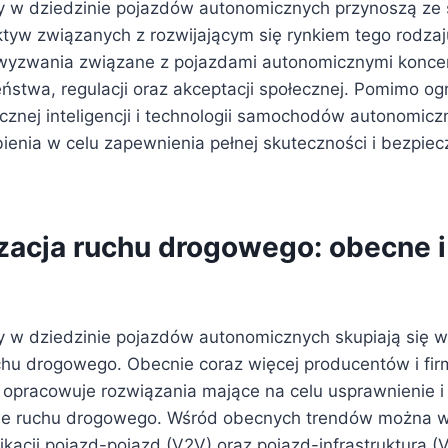
 w dziedzinie pojazdów autonomicznych przynoszą ze 
tyw związanych z rozwijającym się rynkiem tego rodzaju
yzwania związane z pojazdami autonomicznymi koncen
eństwa, regulacji oraz akceptacji społecznej. Pomimo 
cznej inteligencji i technologii samochodów autonomicz
bienia w celu zapewnienia pełnej skuteczności i bezpie
acja ruchu drogowego: obecne i
 w dziedzinie pojazdów autonomicznych skupiają się w
chu drogowego. Obecnie coraz więcej producentów i fir
 opracowuje rozwiązania mające na celu usprawnienie i
e ruchu drogowego. Wśród obecnych trendów można w
acji pojazd-pojazd (V2V) oraz pojazd-infrastruktura (V