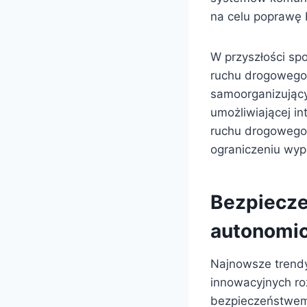
na celu poprawę 
W przyszłości sp
ruchu drogowego, 
samoorganizujący
umożliwiającej i
ruchu drogowego 
ograniczeniu wy
Bezpiecze
autonomi
Najnowsze trendy
innowacyjnych ro
bezpieczeństwem 