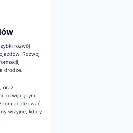
dów
zybki rozwój
 pojazdów. Rozwój
ormacji,
a drodze.
, oraz
i rozwijającymi
azdom analizować
y wizyjne, lidary
.