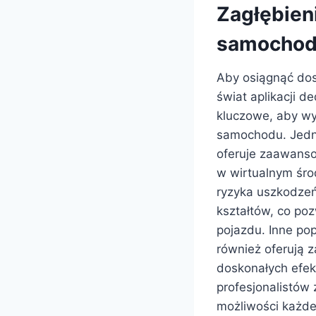
Zagłębieni
samocho
Aby osiągnąć dos
świat aplikacji d
kluczowe, aby wy
samochodu. Jedną 
oferuje zaawanso
w wirtualnym śro
ryzyka uszkodzeń.
kształtów, co po
pojazdu. Inne pop
również oferują 
doskonałych efek
profesjonalistów
możliwości każde