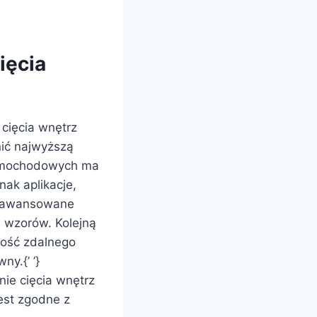
ięcia
 cięcia wnętrz
ić najwyższą
samochodowych ma
nak aplikacje,
 zaawansowane
i wzorów. Kolejną
iwość zdalnego
ny.{’ ’}
nie cięcia wnętrz
est zgodne z