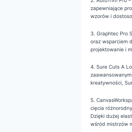
2. AutoTrim Pro –
zapewniające prof
wzorów i dostos
3. Graphtec Pro 
oraz wsparciem d
projektowanie i
4. Sure Cuts A Lo
zaawansowanym fu
kreatywności, Sur
5. CanvasWorkspa
cięcia różnorod
Dzięki dużej elas
wśród mistrzów 