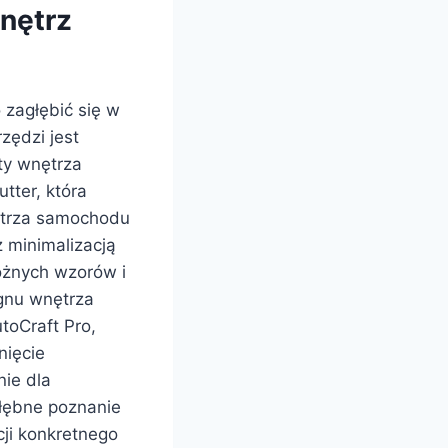
wnętrz
 zagłębić się w
zędzi jest
ty wnętrza
tter, która
ętrza samochodu
 minimalizacją
różnych wzorów i
ignu wnętrza
utoCraft Pro,
nięcie
ie dla
łębne poznanie
cji konkretnego