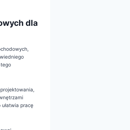
dowych dla
mochodowych,
owiedniego
atego
 projektowania,
 wnętrzami
o ułatwia pracę