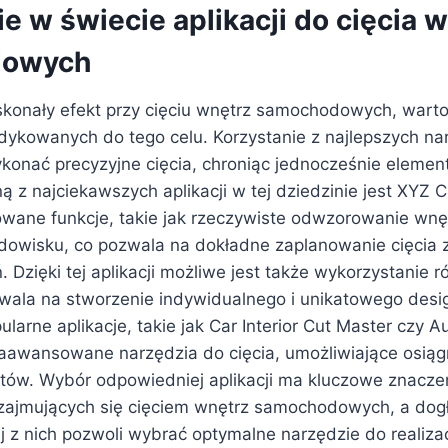
e w świecie aplikacji do cięcia 
dowych
konały efekt przy cięciu wnętrz samochodowych, warto
edykowanych do tego celu. Korzystanie z najlepszych nar
konać precyzyjne cięcia, chroniąc jednocześnie elemen
z najciekawszych aplikacji w tej dziedzinie jest XYZ Cu
wane funkcje, takie jak rzeczywiste odwzorowanie wn
dowisku, co pozwala na dokładne zaplanowanie cięcia z
 Dzięki tej aplikacji możliwe jest także wykorzystanie 
zwala na stworzenie indywidualnego i unikatowego des
ularne aplikacje, takie jak Car Interior Cut Master czy A
zaawansowane narzędzia do cięcia, umożliwiające osiąg
tów. Wybór odpowiedniej aplikacji ma kluczowe znaczen
 zajmujących się cięciem wnętrz samochodowych, a dog
j z nich pozwoli wybrać optymalne narzędzie do realiza