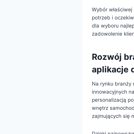
Wybór właściwej 
potrzeb i oczeki
dla wyboru najle
zadowolenie klie
Rozwój br
aplikacje
Na rynku branży 
innowacyjnych nar
personalizacją p
wnętrz samochodo
zajmujących się 
Dzięki najnowszy