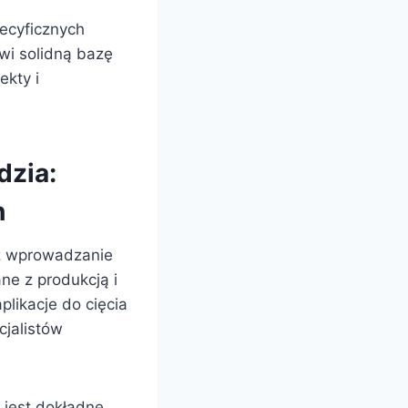
ecyficznych
wi solidną bazę
ekty i
dzia:
h
ez wprowadzanie
ne z produkcją i
likacje do cięcia
jalistów
 jest dokładne