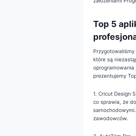
założeniami Prog
Top 5 apl
profesjon
Przygotowaliśmy 
które są niezastą
oprogramowania j
prezentujemy Top 
1. Cricut Design 
co sprawia, że d
samochodowymi. Po
zawodowców.