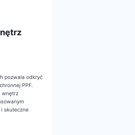
wnętrz
ch pozwala odkryć
ochronnej PPF.
a wnętrz
ansowanym
 i skuteczne
.