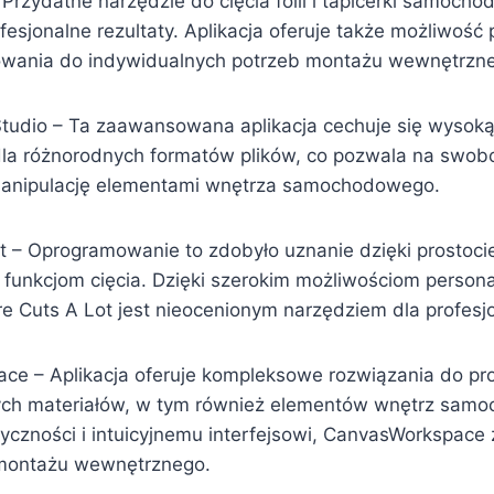
 Przydatne narzędzie do cięcia folii i tapicerki samocho
esjonalne rezultaty. Aplikacja oferuje także możliwość p
owania do indywidualnych potrzeb montażu wewnętrzn
Studio – Ta zaawansowana aplikacja cechuje się wysoką 
la różnorodnych formatów plików, co pozwala na swo
 manipulację elementami wnętrza samochodowego.
t – Oprogramowanie to zdobyło uznanie dzięki prostocie
nkcjom cięcia. Dzięki szerokim możliwościom personali
e Cuts A Lot jest nieocenionym narzędziem dla profesjo
ce – Aplikacja oferuje kompleksowe rozwiązania do pro
nych materiałów, w tym również elementów wnętrz sam
tyczności i intuicyjnemu interfejsowi, CanvasWorkspace
montażu wewnętrznego.