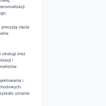
dowej,
ersonalizacji
ego.
precyzją cięcia
bodne
 obsługi oraz
zacji i
nalistów.
jektowania i
ochodowych.
 zyskało uznanie