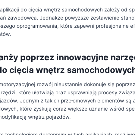
aplikacji do cięcia wnętrz samochodowych zależy od sp
wań zawodowca. Jednakże powyższe zestawienie stano
pszego oprogramowania, które zapewni profesjonalne ef
ntów.
anży poprzez innowacyjne narzę
 do cięcia wnętrz samochodowyc
motoryzacyjnej rozwój nieustannie dokonuje się poprz
zędzi, które ułatwiają oraz usprawniają procesy związa
ojazdów. Jednym z takich przełomowych elementów są ap
wych, które zyskują coraz większe uznanie wśród spec
modyfikacją wnętrz pojazdów.
m technologiom dostępnym w tych aplikacjach, możliwe