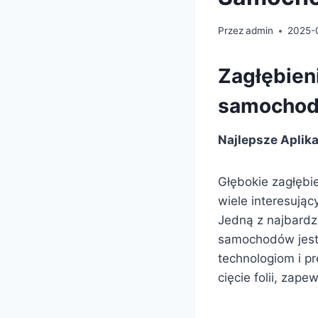
Przez
admin
2025-
Zagłębieni
samocho
Najlepsze Aplik
Głębokie zagłębi
wiele interesując
Jedną z najbardzi
samochodów jes
technologiom i p
cięcie folii, za