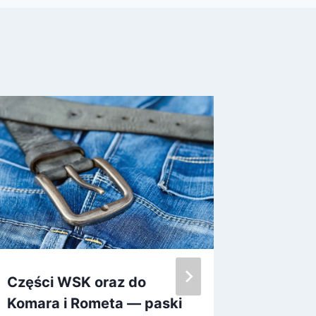
Części WSK oraz do
Auto d
Komara i Rometa — paski
najleps