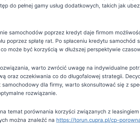
tęp do pełnej gamy usług dodatkowych, takich jak ubez
anie samochodów poprzez kredyt daje firmom możliwoś
łu poprzez spłatę rat. Po spłaceniu kredytu samochód st
, co może być korzyścią w dłuższej perspektywie czasow
ozwiązania, warto zwrócić uwagę na indywidualne potr
wą oraz oczekiwania co do długofalowej strategii. Decy
t samochodowy dla firmy, warto skonsultować się z spec
ptymalne rozwiązanie.
i na temat porównania korzyści związanych z leasingiem
ych można znaleźć na
https://torun.cupra.pl/cp-porow