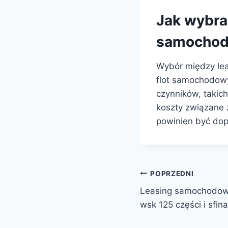
Jak wybra
samochod
Wybór między le
flot samochodowy
czynników, takic
koszty związane 
powinien być dop
Nawigacja
POPRZEDNI
Leasing samochodowy
wpisu
wsk 125 części i sfin