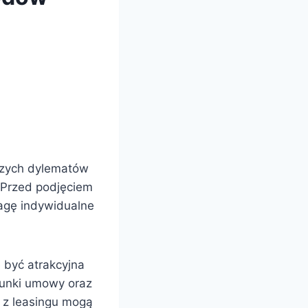
szych dylematów
. Przed podjęciem
wagę indywidualne
być atrakcyjna
runki umowy oraz
 z leasingu mogą