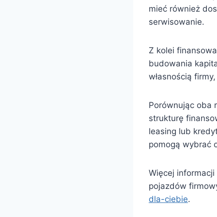
mieć również dos
serwisowanie.
Z kolei finansow
budowania kapita
własnością firmy
Porównując oba r
strukturę finanso
leasing lub kredy
pomogą wybrać o
Więcej informacj
pojazdów firmow
dla-ciebie
.