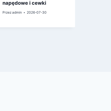
napędowe i cewki
serwis
Przez
admin
2026-07-30
Przez
admi