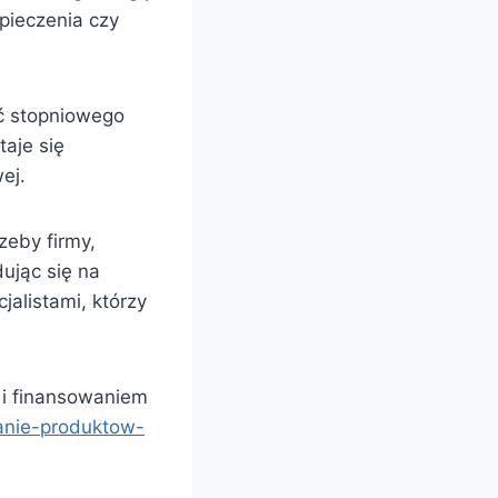
pieczenia czy
ć stopniowego
aje się
ej.
zeby firmy,
dując się na
jalistami, którzy
 i finansowaniem
nanie-produktow-