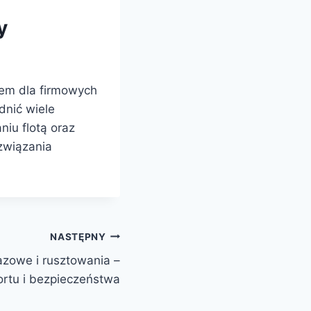
y
em dla firmowych
dnić wiele
niu flotą oraz
związania
NASTĘPNY
azowe i rusztowania –
rtu i bezpieczeństwa