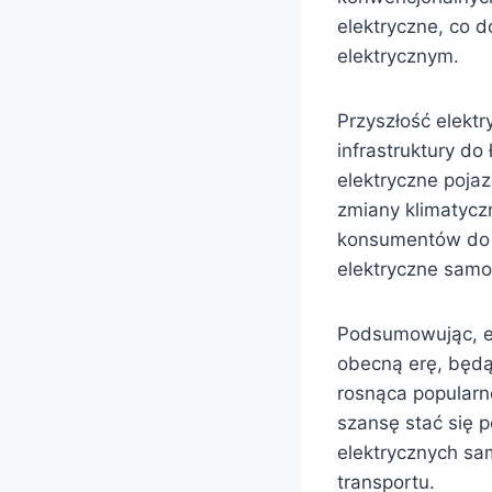
elektryczne, co 
elektrycznym.
Przyszłość elekt
infrastruktury do
elektryczne poja
zmiany klimatyczn
konsumentów do w
elektryczne sam
Podsumowując, e
obecną erę, będą
rosnąca popularn
szansę stać się 
elektrycznych sa
transportu.