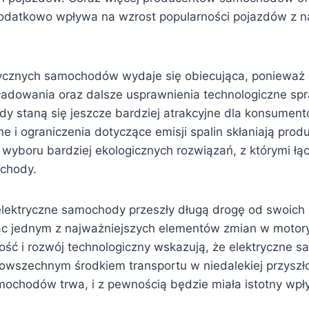
dodatkowo wpływa na wzrost popularności pojazdów z
rycznych samochodów wydaje się obiecująca, ponieważ
 ładowania oraz dalsze usprawnienia technologiczne spr
zdy staną się jeszcze bardziej atrakcyjne dla konsumen
e i ograniczenia dotyczące emisji spalin skłaniają pro
yboru bardziej ekologicznych rozwiązań, z którymi łąc
ochody.
lektryczne samochody przeszły długą drogę od swoich
c jednym z najważniejszych elementów zmian w motoryz
ość i rozwój technologiczny wskazują, że elektryczne 
powszechnym środkiem transportu w niedalekiej przyszł
mochodów trwa, i z pewnością będzie miała istotny wpł