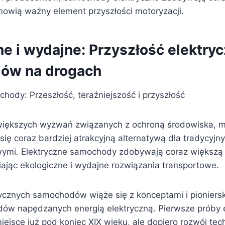
anowią ważny element przyszłości motoryzacji.
ne i wydajne: Przyszłość elektry
ów na drogach
hody: Przeszłość, teraźniejszość i przyszłość
większych wyzwań związanych z ochroną środowiska, m
 się coraz bardziej atrakcyjną alternatywą dla tradycyj
owymi. Elektryczne samochody zdobywają coraz większą
ając ekologiczne i wydajne rozwiązania transportowe.
rycznych samochodów wiąże się z konceptami i pioniers
dów napędzanych energią elektryczną. Pierwsze próby 
ejsce już pod koniec XIX wieku, ale dopiero rozwój techn