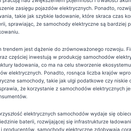
ii pracują nad zwiększeniem pojemności i trwałości aku
szenie zasięgu pojazdów elektrycznych. Ponadto, rozw
ania, takie jak szybkie ładowanie, które skraca czas k
rii, sprawiając, że samochody elektryczne są bardziej 
kowaniu.
m trendem jest dążenie do zrównoważonego rozwoju. F
raz częściej inwestują w produkcję samochodów elektry
ruktury ładowania, co ma na celu stworzenie ekosystem
w elektrycznych. Ponadto, rosnąca liczba krajów wpr
ryczne samochody, takie jak ulgi podatkowe czy niskie 
 sprawia, że korzystanie z samochodów elektrycznych je
onsumentów.
zyszłość elektrycznych samochodów wydaje się obiecu
dzinie baterii, rozwijającej się infrastrukturze ładowan
 i producentów, samochody elektryczne zdobywają cor