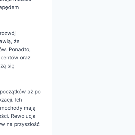
 napędem
 rozwój
awią, że
tów. Ponadto,
ducentów oraz
zą się
 początków aż po
acji. Ich
samochody mają
ości. Rewolucja
yw na przyszłość