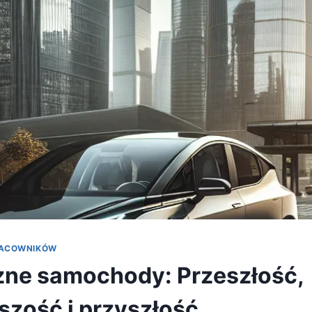
RACOWNIKÓW
zne samochody: Przeszłość,
jszość i przyszłość