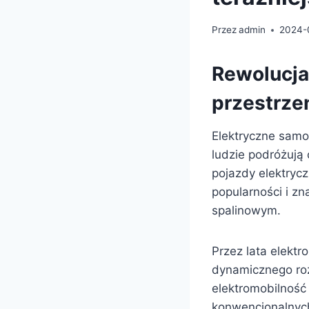
Przez
admin
2024-
Rewolucja
przestrzen
Elektryczne samo
ludzie podróżują 
pojazdy elektrycz
popularności i z
spalinowym.
Przez lata elektr
dynamicznego roz
elektromobilność 
konwencjonalnyc