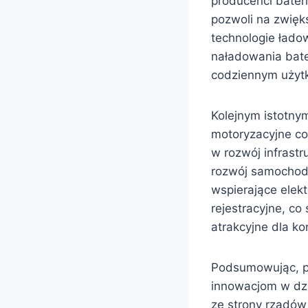
producenci bater
pozwoli na zwięk
technologie ładow
naładowania bate
codziennym użyt
Kolejnym istotny
motoryzacyjne co
w rozwój infrast
rozwój samochodó
wspierające elekt
rejestracyjne, co
atrakcyjne dla k
Podsumowując, pr
innowacjom w dzie
ze strony rządów