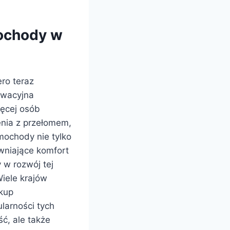
mochody w
ro teraz
owacyjna
ięcej osób
enia z przełomem,
mochody nie tylko
wniające komfort
 w rozwój tej
Wiele krajów
kup
larności tych
ć, ale także