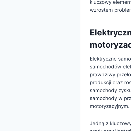
kluczowy element 
wzrostem problem
Elektryczn
motoryzac
Elektryczne samo
samochodów elekt
prawdziwy przełom
produkcji oraz r
samochody zyskuj
samochody w przys
motoryzacyjnym.
Jedną z kluczowyc