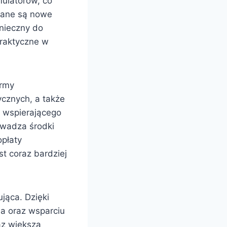
mulatorów, co
ijane są nowe
onieczny do
praktyczne w
irmy
cznych, a także
u wspierającego
owadza środki
opłaty
st coraz bardziej
jąca. Dzięki
ia oraz wsparciu
az większą