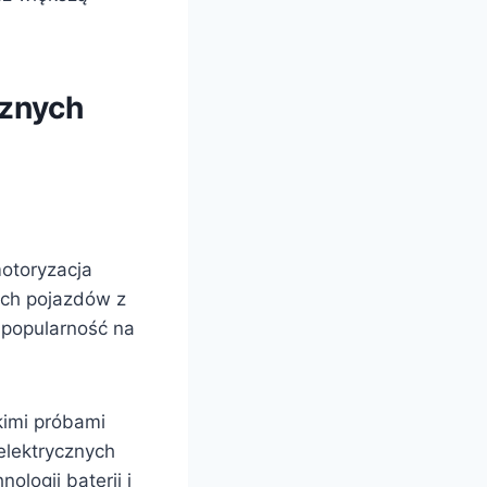
cznych
otoryzacja
nych pojazdów z
 popularność na
kimi próbami
elektrycznych
ologii baterii i