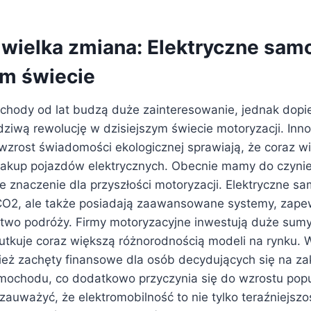
t wielka zmiana: Elektryczne sa
ym świecie
chody od lat budzą duże zainteresowanie, jednak dopie
ziwą rewolucję w dzisiejszym świecie motoryzacji. Inn
 wzrost świadomości ekologicznej sprawiają, że coraz w
zakup pojazdów elektrycznych. Obecnie mamy do czyni
 znaczenie dla przyszłości motoryzacji. Elektryczne sa
CO2, ale także posiadają zaawansowane systemy, zape
two podróży. Firmy motoryzacyjne inwestują duże sumy
kutkuje coraz większą różnorodnością modeli na rynku. 
ż zachęty finansowe dla osób decydujących się na za
mochodu, co dodatkowo przyczynia się do wzrostu popu
auważyć, że elektromobilność to nie tylko teraźniejszoś