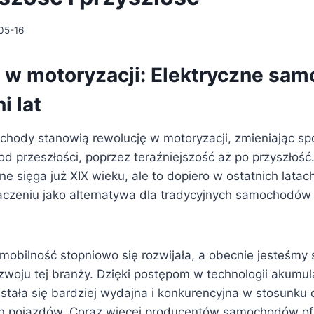
05-16
 w motoryzacji: Elektryczne sa
i lat
chody stanowią rewolucję w motoryzacji, zmieniając spo
od przeszłości, poprzez teraźniejszość aż po przyszłość
ne sięga już XIX wieku, ale to dopiero w ostatnich latac
naczeniu jako alternatywa dla tradycyjnych samochodów 
omobilność stopniowo się rozwijała, a obecnie jesteśmy
woju tej branży. Dzięki postępom w technologii akumul
stała się bardziej wydajna i konkurencyjna w stosunku 
h pojazdów. Coraz więcej producentów samochodów of