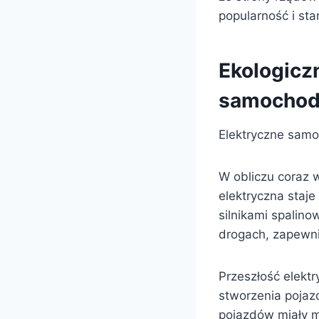
popularność i st
Ekologicz
samochod
Elektryczne samoc
W obliczu coraz 
elektryczna staje
silnikami spalin
drogach, zapewni
Przeszłość elekt
stworzenia pojaz
pojazdów miały mi