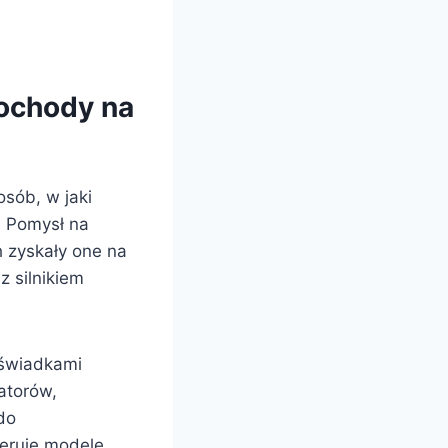
mochody na
sób, w jaki
. Pomysł na
h zyskały one na
z silnikiem
 świadkami
atorów,
do
eruje modele